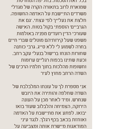
בכל זאת הסכמת. בחליפה המחויטת
שמוארת לרוב בתאורה הקרה של מגדלי
משרדים התיישבת על האדמה החשופה.
חלצת את נעלייך לפי עצתי. 'גם את
הגרביים' הוספתי בקול בטוח. האישה
שעורכי הדין רועדים מפניה באולמות
משפט שעל קירותיהם מוטלים שברי חיים
בחרה לשמוע לי ללא סייג. גרבי כותנה
שחורות הונחו ברישול בנעלי עקב רחב.
וכעת שתינו בכפות רגליים ערומות
וחשופות מהלכות בתוך תלמיו הרכים של
השדה הרחב מחוץ לעיר
אני מספרת לך על עונתו המלבלבת של
השדה שחלפה והותירה את היובש
שנחרש. ומיד לאחר מכן על העונה
הירוקה, הצמיחה והלבלוב שעוד בואו
יבואו. לפתע את מתיישבת על האדמה
ואוחזת בכאב בכף רגלך. לנגד עיני
המודאגות מיישרת אותה ומצביעה על