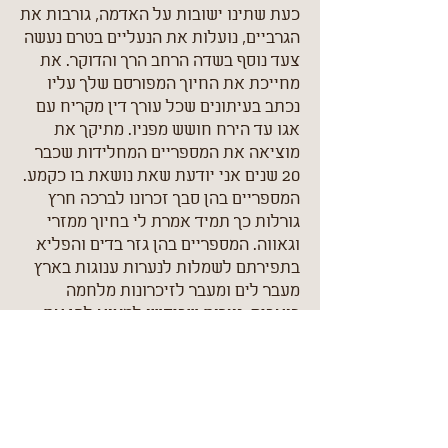
כעת שתינו ישובות על האדמה, גורבות את
הגרביים, נועלות את הנעליים בטרם נעשה
צעד נוסף בשדה הרחב הרך והדוקר. את
מחייכת את החיוך המפורסם שלך עליו
נכתב בעיתונים שכל עורך דין מקריח עם
אגו עד הירח חושש מפניו. מתיקך את
מוציאה את המספריים המחלידות שכבר
20 שנים אני יודעת שאת נושאת בו כקמע.
המספריים בהן סבך זכרונו לברכה חרץ
גורלות כך תמיד אמרת לי בחיוך ממזרי
וגאווה. המספריים בהן גזר בדים והפליא
בתפירתם לשמלות לנערות ענוגות בארץ
מעבר לים ומעבר לזיכרונות מלחמה
כואבים. נערות שביקשו למצוא להן את
אהובן שילטף בערגה את גופן ונפשן מכף
רגל ועד ראש. גם כשעונות רבות כבר
יעברו ושמלות נעוריהן יצהיבו מהזמן
החולף.