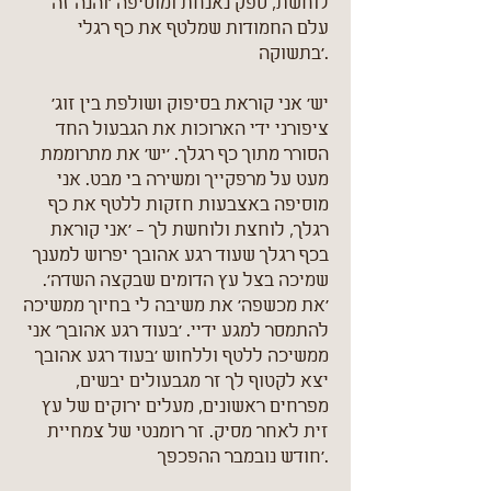
לוחשת, ספק נאנחת ומוסיפה 'והנה זה
עלם החמודות שמלטף את כף רגלי
בתשוקה'.
'יש' אני קוראת בסיפוק ושולפת בין זוג
ציפורני ידי הארוכות את הגבעול החד
הסורר מתוך כף רגלך. 'יש' את מתרוממת
מעט על מרפקייך ומשירה בי מבט. אני
מוסיפה באצבעות חזקות ללטף את כף
רגלך, לוחצת ולוחשת לך - 'אני קוראת
בכף רגלך שעוד רגע אהובך יפרוש למענך
שמיכה בצל עץ הדומים שבקצה השדה'.
'את מכשפה' את משיבה לי בחיוך ממשיכה
להתמסר למגע ידיי. 'בעוד רגע אהובך' אני
ממשיכה ללטף וללחוש 'בעוד רגע אהובך
יצא לקטוף לך זר מגבעולים יבשים,
מפרחים ראשונים, מעלים ירוקים של עץ
זית לאחר מסיק. זר רומנטי של צמחיית
חודש נובמבר ההפכפך'.