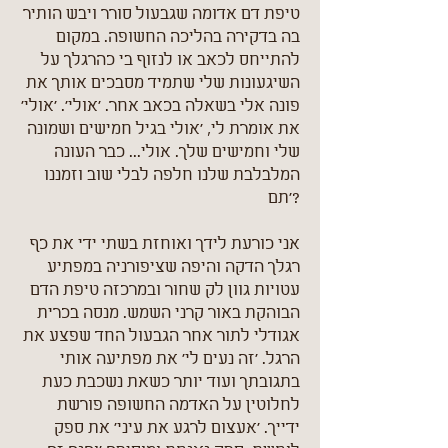
טיפת דם אדומה שגבעול סורר ויבש הותיר
בה בדקירה בהליכה החשופה. במקום
להתייחס לכאב או לנזוף בי כהרגלך על
השיגעונות שלי שתמיד מסבכים אותך את
פונה אלי בשאלה בכאב אחר. 'אולי'. 'אולי'
את אומרת לי, 'אולי בגיל חמישים ושמונה
שלי וחמישים שלך. אולי... כבר העונה
המלבלבת שלנו חלפה לבלי שוב וזמננו
תם'?
אני כורעת לידך ואוחזת בשתי ידי את כף
רגלך הדקה והיפה שציפורניה במפתיע
עטויות גוון לק שחור ובמרכזה טיפת הדם
הבוהקת באור קרני השמש. מנסה בכרית
אגודלי לתור אחר הגבעול החד שפצע את
הרגל. 'זה נעים לי' את מפתיעה אותי
בתגובתך ועוד יותר כשאת נשכבת כעת
לחלוטין על האדמה החשופה פורשת
ידייך. 'אעצום לרגע את עיני' את ספק