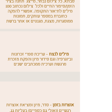
סבתא.
כל צילום נבחר, מייצג תחנה בציר
הזמן/סיפור החיים ולכל צילום נכתוב 100
מילים לתיאור התקופה. אפשרי להפקה
כחוברת במספר עותקים, תמונות
ממוסגרות, מצגת, מגנטים או אתר ברשת
מילים לנצח
- עריכת ספרי זכרונות
וביוגרפיה וגם סידור מיון והפקת מזכרת
מרגשת וערכית ממכתבים ישנים
אוצרות בזמן
- סדר, מיון ומציאת אוצרות
רגשיים (ואולי גם כספיים) בעליות גג,